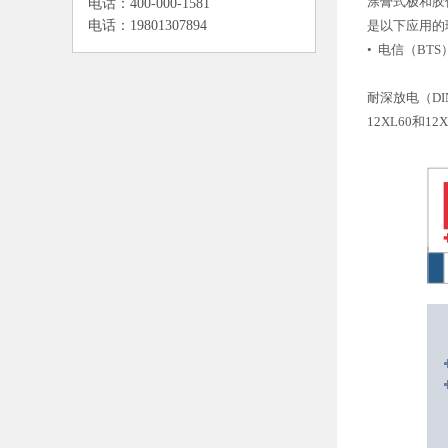
涂膏式极和胶
电话：400-000-1581
电话：19801307894
是以下应用的
• 电信（BT
耐深放电（DI
12XL60